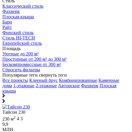
Стиль
Классический стиль
Фахверк
Плоская крыша
Барн
Райт
Финский стиль
Стиль HI-TECH
Европейский стиль
Площадь
Уютные до 200 м²
Просторные от 200 м² до 300 м²
Бескомпромиссные от 300 м²
Сбросить фильтры
Популярные теги
свернуть теги
Все проекты
Клееный брус
Комбинированные
Каменные
дома
1-этажные
2-этажные
Авторские
Фахверк
Плоская
крыша
Тайсон 230
2
230 м
4
3
9,9
МЛН