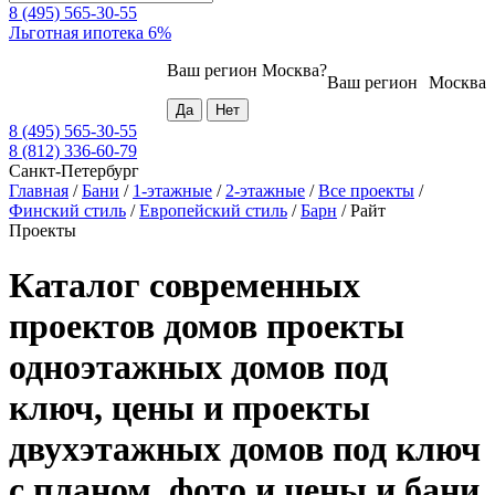
8 (495) 565-30-55
Льготная ипотека 6%
Ваш регион
Москва
?
Ваш регион
Москва
8 (495) 565-30-55
8 (812) 336-60-79
Санкт-Петербург
Главная
/
Бани
/
1-этажные
/
2-этажные
/
Все проекты
/
Финский стиль
/
Европейский стиль
/
Барн
/
Райт
Проекты
Каталог современных
проектов домов проекты
одноэтажных домов под
ключ, цены и проекты
двухэтажных домов под ключ
с планом, фото и цены и бани