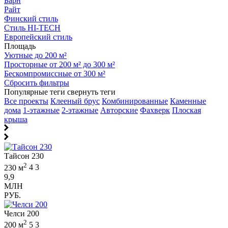
Барн
Райт
Финский стиль
Стиль HI-TECH
Европейский стиль
Площадь
Уютные до 200 м²
Просторные от 200 м² до 300 м²
Бескомпромиссные от 300 м²
Сбросить фильтры
Популярные теги
свернуть теги
Все проекты
Клееный брус
Комбинированные
Каменные
дома
1-этажные
2-этажные
Авторские
Фахверк
Плоская
крыша
Тайсон 230
2
230 м
4
3
9,9
МЛН
РУБ.
Челси 200
2
200 м
5
3