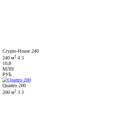
Crypto-House 240
2
240 м
4
3
10,8
МЛН
РУБ.
Quattro 200
2
200 м
3
3