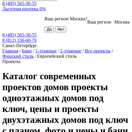
8 (495) 565-30-55
Льготная ипотека 6%
Ваш регион
Москва
?
Ваш регион
Москва
8 (495) 565-30-55
8 (812) 336-60-79
Санкт-Петербург
Главная
/
Бани
/
1-этажные
/
2-этажные
/
Все проекты
/
Финский стиль
/
Европейский стиль
Проекты
Каталог современных
проектов домов проекты
одноэтажных домов под
ключ, цены и проекты
двухэтажных домов под ключ
с планом, фото и цены и бани