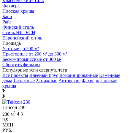
Классический стиль
Фахверк
Плоская крыша
Барн
Райт
Финский стиль
Стиль HI-TECH
Европейский стиль
Площадь
Уютные до 200 м²
Просторные от 200 м² до 300 м²
Бескомпромиссные от 300 м²
Сбросить фильтры
Популярные теги
свернуть теги
Все проекты
Клееный брус
Комбинированные
Каменные
дома
1-этажные
2-этажные
Авторские
Фахверк
Плоская
крыша
Тайсон 230
2
230 м
4
3
9,9
МЛН
РУБ.