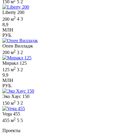
2
150 м
5
2
Liberty 200
2
200 м
4
3
8,9
МЛН
РУБ.
Опен Вилладж
2
200 м
3
2
Миракл 125
2
125 м
3
2
9,9
МЛН
РУБ.
Эко Хаус 150
2
150 м
3
2
Vega 455
2
455 м
5
5
Проекты