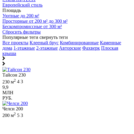
Европейский стиль
Площадь
Уютные до 200 м²
Просторные от 200 м² до 300 м²
Бескомпромиссные от 300 м²
Сбросить фильтры
Популярные теги
свернуть теги
Все проекты
Клееный брус
Комбинированные
Каменные
дома
1-этажные
2-этажные
Авторские
Фахверк
Плоская
крыша
Тайсон 230
2
230 м
4
3
9,9
МЛН
РУБ.
Челси 200
2
200 м
5
3