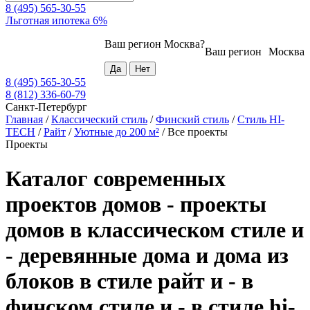
8 (495) 565-30-55
Льготная ипотека 6%
Ваш регион
Москва
?
Ваш регион
Москва
8 (495) 565-30-55
8 (812) 336-60-79
Санкт-Петербург
Главная
/
Классический стиль
/
Финский стиль
/
Стиль HI-
TECH
/
Райт
/
Уютные до 200 м²
/
Все проекты
Проекты
Каталог современных
проектов домов - проекты
домов в классическом стиле и
- деревянные дома и дома из
блоков в стиле райт и - в
финском стиле и - в стиле hi-