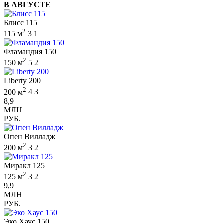
В АВГУСТЕ
Блисс 115
2
115 м
3
1
Фламандия 150
2
150 м
5
2
Liberty 200
2
200 м
4
3
8,9
МЛН
РУБ.
Опен Вилладж
2
200 м
3
2
Миракл 125
2
125 м
3
2
9,9
МЛН
РУБ.
Эко Хаус 150