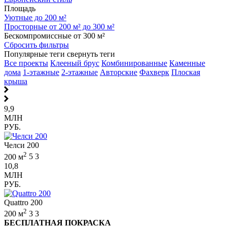
Площадь
Уютные до 200 м²
Просторные от 200 м² до 300 м²
Бескомпромиссные от 300 м²
Сбросить фильтры
Популярные теги
свернуть теги
Все проекты
Клееный брус
Комбинированные
Каменные
дома
1-этажные
2-этажные
Авторские
Фахверк
Плоская
крыша
9,9
МЛН
РУБ.
Челси 200
2
200 м
5
3
10,8
МЛН
РУБ.
Quattro 200
2
200 м
3
3
БЕСПЛАТНАЯ ПОКРАСКА