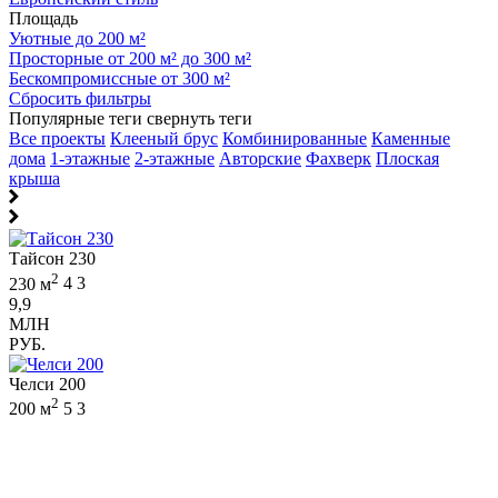
Площадь
Уютные до 200 м²
Просторные от 200 м² до 300 м²
Бескомпромиссные от 300 м²
Сбросить фильтры
Популярные теги
свернуть теги
Все проекты
Клееный брус
Комбинированные
Каменные
дома
1-этажные
2-этажные
Авторские
Фахверк
Плоская
крыша
Тайсон 230
2
230 м
4
3
9,9
МЛН
РУБ.
Челси 200
2
200 м
5
3