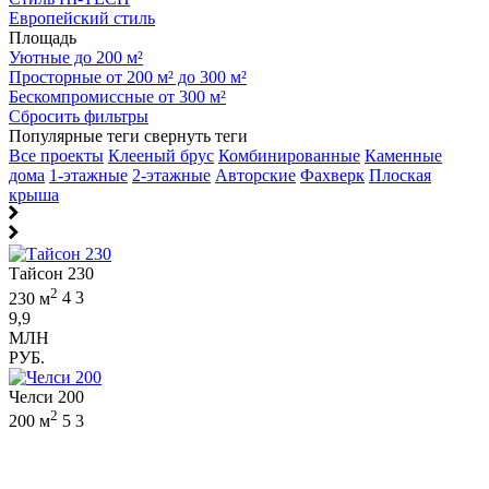
Европейский стиль
Площадь
Уютные до 200 м²
Просторные от 200 м² до 300 м²
Бескомпромиссные от 300 м²
Сбросить фильтры
Популярные теги
свернуть теги
Все проекты
Клееный брус
Комбинированные
Каменные
дома
1-этажные
2-этажные
Авторские
Фахверк
Плоская
крыша
Тайсон 230
2
230 м
4
3
9,9
МЛН
РУБ.
Челси 200
2
200 м
5
3