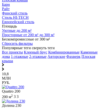
Плоская крыша
Барн
Райт
Финский стиль
Стиль HI-TECH
Европейский стиль
Площадь
Уютные до 200 м²
Просторные от 200 м² до 300 м²
Бескомпромиссные от 300 м²
Сбросить фильтры
Популярные теги
свернуть теги
Все проекты
Клееный брус
Комбинированные
Каменные
дома
1-этажные
2-этажные
Авторские
Фахверк
Плоская
крыша
10,8
МЛН
РУБ.
Quattro 200
2
200 м
3
3
Долина 230