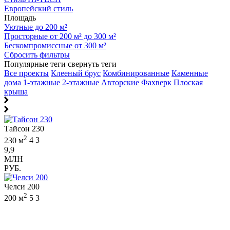
Европейский стиль
Площадь
Уютные до 200 м²
Просторные от 200 м² до 300 м²
Бескомпромиссные от 300 м²
Сбросить фильтры
Популярные теги
свернуть теги
Все проекты
Клееный брус
Комбинированные
Каменные
дома
1-этажные
2-этажные
Авторские
Фахверк
Плоская
крыша
Тайсон 230
2
230 м
4
3
9,9
МЛН
РУБ.
Челси 200
2
200 м
5
3