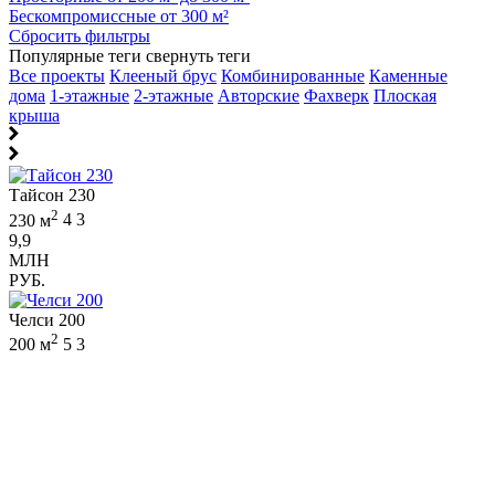
Бескомпромиссные от 300 м²
Сбросить фильтры
Популярные теги
свернуть теги
Все проекты
Клееный брус
Комбинированные
Каменные
дома
1-этажные
2-этажные
Авторские
Фахверк
Плоская
крыша
Тайсон 230
2
230 м
4
3
9,9
МЛН
РУБ.
Челси 200
2
200 м
5
3