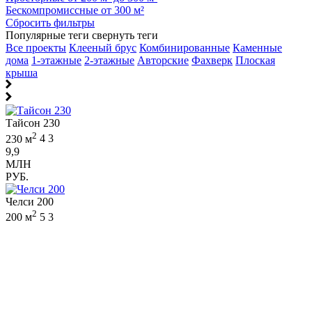
Бескомпромиссные от 300 м²
Сбросить фильтры
Популярные теги
свернуть теги
Все проекты
Клееный брус
Комбинированные
Каменные
дома
1-этажные
2-этажные
Авторские
Фахверк
Плоская
крыша
Тайсон 230
2
230 м
4
3
9,9
МЛН
РУБ.
Челси 200
2
200 м
5
3