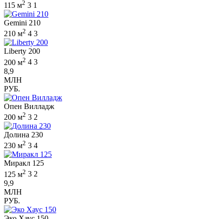
2
115 м
3
1
Gemini 210
2
210 м
4
3
Liberty 200
2
200 м
4
3
8,9
МЛН
РУБ.
Опен Вилладж
2
200 м
3
2
Долина 230
2
230 м
3
4
Миракл 125
2
125 м
3
2
9,9
МЛН
РУБ.
Эко Хаус 150