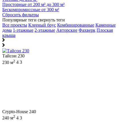
Просторные от 200 м² до 300 м²
Бескомпромиссные от 300 м²
Сбросить фильтры
Популярные теги
свернуть теги
Все проекты
Клееный брус
Комбинированные
Каменные
дома
1-этажные
2-этажные
Авторские
Фахверк
Плоская
крыша
Тайсон 230
2
230 м
4
3
Crypto-House 240
2
240 м
4
3