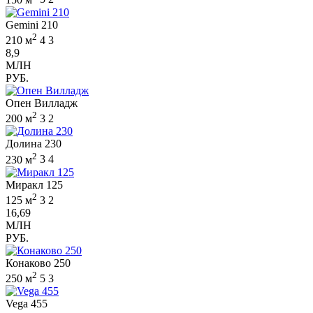
Gemini 210
2
210 м
4
3
8,9
МЛН
РУБ.
Опен Вилладж
2
200 м
3
2
Долина 230
2
230 м
3
4
Миракл 125
2
125 м
3
2
16,69
МЛН
РУБ.
Конаково 250
2
250 м
5
3
Vega 455