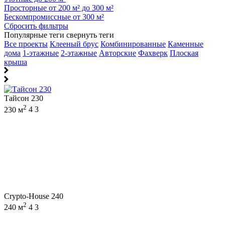
Просторные от 200 м² до 300 м²
Бескомпромиссные от 300 м²
Сбросить фильтры
Популярные теги
свернуть теги
Все проекты
Клееный брус
Комбинированные
Каменные
дома
1-этажные
2-этажные
Авторские
Фахверк
Плоская
крыша
Тайсон 230
2
230 м
4
3
Crypto-House 240
2
240 м
4
3