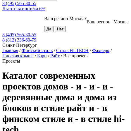
8 (495) 565-30-55
Льготная ипотека 6%
Ваш регион
Москва
?
Ваш регион
Москва
8 (495) 565-30-55
8 (812) 336-60-79
Санкт-Петербург
Главная
/
Финский стиль
/
Стиль HI-TECH
/
Фахверк
/
Плоская крыша
/
Барн
/
Райт
/
Все проекты
Проекты
Каталог современных
проектов домов - и - и - и -
деревянные дома и дома из
блоков в стиле райт и - в
финском стиле и - в стиле hi-
tech