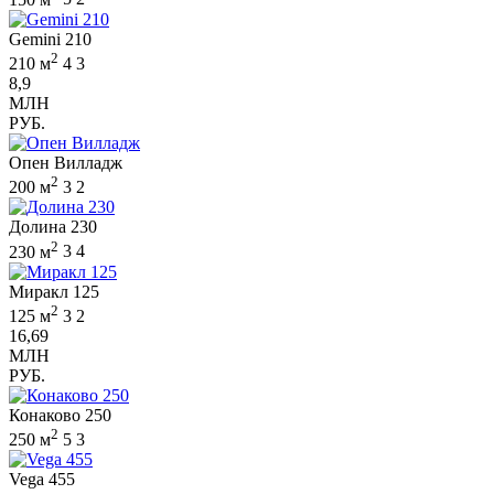
Gemini 210
2
210 м
4
3
8,9
МЛН
РУБ.
Опен Вилладж
2
200 м
3
2
Долина 230
2
230 м
3
4
Миракл 125
2
125 м
3
2
16,69
МЛН
РУБ.
Конаково 250
2
250 м
5
3
Vega 455