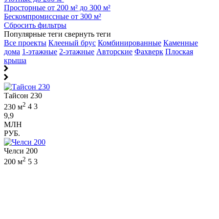
Просторные от 200 м² до 300 м²
Бескомпромиссные от 300 м²
Сбросить фильтры
Популярные теги
свернуть теги
Все проекты
Клееный брус
Комбинированные
Каменные
дома
1-этажные
2-этажные
Авторские
Фахверк
Плоская
крыша
Тайсон 230
2
230 м
4
3
9,9
МЛН
РУБ.
Челси 200
2
200 м
5
3