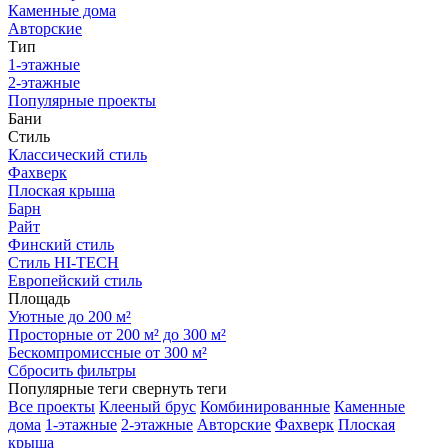
Каменные дома
Авторские
Тип
1-этажные
2-этажные
Популярные проекты
Бани
Стиль
Классический стиль
Фахверк
Плоская крыша
Барн
Райт
Финский стиль
Стиль HI-TECH
Европейский стиль
Площадь
Уютные до 200 м²
Просторные от 200 м² до 300 м²
Бескомпромиссные от 300 м²
Сбросить фильтры
Популярные теги
свернуть теги
Все проекты
Клееный брус
Комбинированные
Каменные
дома
1-этажные
2-этажные
Авторские
Фахверк
Плоская
крыша