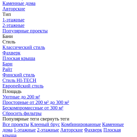
Каменные дома
Авторские
Тип
1-этажные
2-этажные
Популярные проекты
Бани
Стиль
Классический стиль
Фахверк
Плоская крыша
Барн
Райт
Финский стиль
Стиль HI-TECH
Европейский стиль
Площадь
Уютные до 200 м²
Просторные от 200 м² до 300 м²
Бескомпромиссные от 300 м²
Сбросить фильтры
Популярные теги
свернуть теги
Все проекты
Клееный брус
Комбинированные
Каменные
дома
1-этажные
2-этажные
Авторские
Фахверк
Плоская
крыша