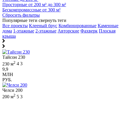
Просторные от 200 м² до 300 м²
Бескомпромиссные от 300 м²
Сбросить фильтры
Популярные теги
свернуть теги
Все проекты
Клееный брус
Комбинированные
Каменные
дома
1-этажные
2-этажные
Авторские
Фахверк
Плоская
крыша
Тайсон 230
2
230 м
4
3
9,9
МЛН
РУБ.
Челси 200
2
200 м
5
3