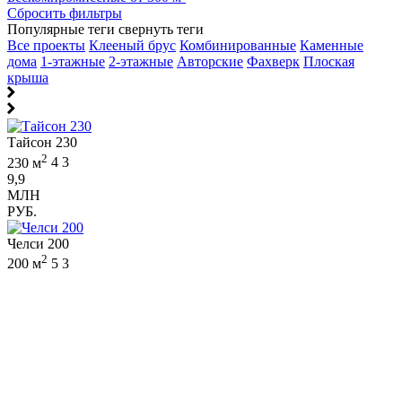
Сбросить фильтры
Популярные теги
свернуть теги
Все проекты
Клееный брус
Комбинированные
Каменные
дома
1-этажные
2-этажные
Авторские
Фахверк
Плоская
крыша
Тайсон 230
2
230 м
4
3
9,9
МЛН
РУБ.
Челси 200
2
200 м
5
3