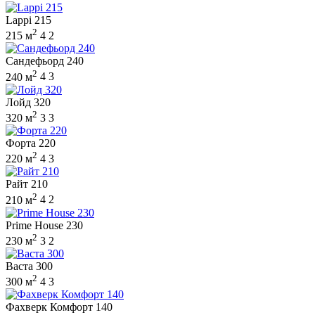
Lappi 215
2
215 м
4
2
Сандефьорд 240
2
240 м
4
3
Лойд 320
2
320 м
3
3
Форта 220
2
220 м
4
3
Райт 210
2
210 м
4
2
Prime House 230
2
230 м
3
2
Васта 300
2
300 м
4
3
Фахверк Комфорт 140