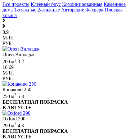
Все проекты
Клееный брус
Комбинированные
Каменные
дома
1-этажные
2-этажные
Авторские
Фахверк
Плоская
крыша
8,9
МЛН
РУБ.
Опен Вилладж
2
200 м
3
2
16,69
МЛН
РУБ.
Конаково 250
2
250 м
5
3
БЕСПЛАТНАЯ ПОКРАСКА
В АВГУСТЕ
Oxford 290
2
290 м
4
3
БЕСПЛАТНАЯ ПОКРАСКА
В АВГУСТЕ