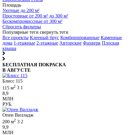
Площадь
Уютные до 200 м²
Просторные от 200 м² до 300 м²
Бескомпромиссные от 300 м²
Сбросить фильтры
Популярные теги
свернуть теги
Все проекты
Клееный брус
Комбинированные
Каменные
дома
1-этажные
2-этажные
Авторские
Фахверк
Плоская
крыша
БЕСПЛАТНАЯ ПОКРАСКА
В АВГУСТЕ
Блисс 115
2
115 м
3
1
8,9
МЛН
РУБ.
Опен Вилладж
2
200 м
3
2
9,9
МЛН