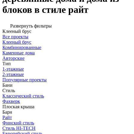
блоков в стиле райт
Развернуть фильтры
Клееный брус
Все проекты
Клееный брус
Комбинированные
Каменные дома
Авторские
Тип
1-этажные
2-этажные
Популярные проекты
Бани
Стиль
Классический стиль
Фахверк
Плоская крыша
Барн
Райт
Финский стиль
Стиль HI-TECH
Европейский стиль