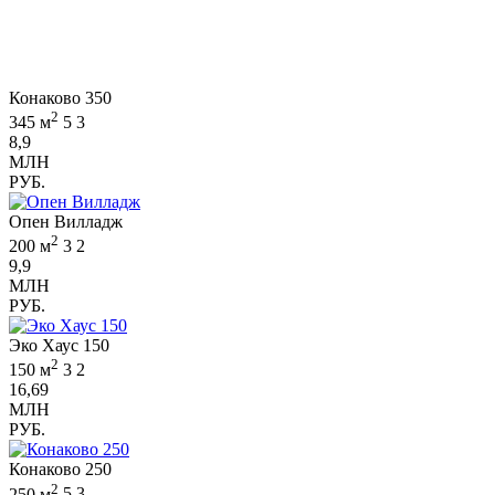
Конаково 350
2
345 м
5
3
8,9
МЛН
РУБ.
Опен Вилладж
2
200 м
3
2
9,9
МЛН
РУБ.
Эко Хаус 150
2
150 м
3
2
16,69
МЛН
РУБ.
Конаково 250
2
250 м
5
3