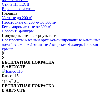
Стиль HI-TECH
Европейский стиль
Площадь
Уютные до 200 м²
Просторные от 200 м² до 300 м²
Бескомпромиссные от 300 м²
Сбросить фильтры
Популярные теги
свернуть теги
Все проекты
Клееный брус
Комбинированные
Каменные
дома
1-этажные
2-этажные
Авторские
Фахверк
Плоская
крыша
БЕСПЛАТНАЯ ПОКРАСКА
В АВГУСТЕ
Блисс 115
2
115 м
3
1
БЕСПЛАТНАЯ ПОКРАСКА
В АВГУСТЕ