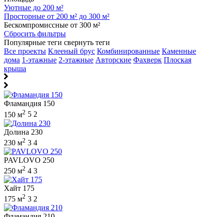
Уютные до 200 м²
Просторные от 200 м² до 300 м²
Бескомпромиссные от 300 м²
Сбросить фильтры
Популярные теги
свернуть теги
Все проекты
Клееный брус
Комбинированные
Каменные
дома
1-этажные
2-этажные
Авторские
Фахверк
Плоская
крыша
Фламандия 150
2
150 м
5
2
Долина 230
2
230 м
3
4
PAVLOVO 250
2
250 м
4
3
Хайт 175
2
175 м
3
2
Фламандия 210