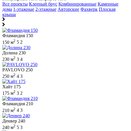
Все проекты
Клееный брус
Комбинированные
Каменные
дома
1-этажные
2-этажные
Авторские
Фахверк
Плоская
крыша
Фламандия 150
2
150 м
5
2
Долина 230
2
230 м
3
4
PAVLOVO 250
2
250 м
4
3
Хайт 175
2
175 м
3
2
Фламандия 210
2
210 м
4
3
Денвер 240
2
240 м
5
3