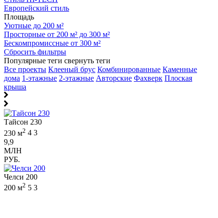
Европейский стиль
Площадь
Уютные до 200 м²
Просторные от 200 м² до 300 м²
Бескомпромиссные от 300 м²
Сбросить фильтры
Популярные теги
свернуть теги
Все проекты
Клееный брус
Комбинированные
Каменные
дома
1-этажные
2-этажные
Авторские
Фахверк
Плоская
крыша
Тайсон 230
2
230 м
4
3
9,9
МЛН
РУБ.
Челси 200
2
200 м
5
3