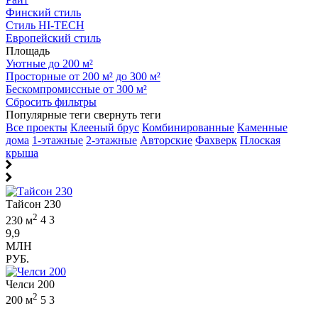
Финский стиль
Стиль HI-TECH
Европейский стиль
Площадь
Уютные до 200 м²
Просторные от 200 м² до 300 м²
Бескомпромиссные от 300 м²
Сбросить фильтры
Популярные теги
свернуть теги
Все проекты
Клееный брус
Комбинированные
Каменные
дома
1-этажные
2-этажные
Авторские
Фахверк
Плоская
крыша
Тайсон 230
2
230 м
4
3
9,9
МЛН
РУБ.
Челси 200
2
200 м
5
3