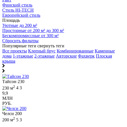
Финский стиль
Стиль HI-TECH
Европейский стиль
Площадь
Уютные до 200 м²
Просторные от 200 м² до 300 м²
Бескомпромиссные от 300 м²
Сбросить фильтры
Популярные теги
свернуть теги
Все проекты
Клееный брус
Комбинированные
Каменные
дома
1-этажные
2-этажные
Авторские
Фахверк
Плоская
крыша
Тайсон 230
2
230 м
4
3
9,9
МЛН
РУБ.
Челси 200
2
200 м
5
3