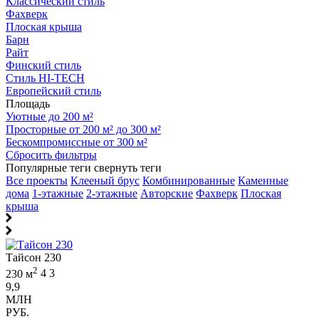
Классический стиль
Фахверк
Плоская крыша
Барн
Райт
Финский стиль
Стиль HI-TECH
Европейский стиль
Площадь
Уютные до 200 м²
Просторные от 200 м² до 300 м²
Бескомпромиссные от 300 м²
Сбросить фильтры
Популярные теги
свернуть теги
Все проекты
Клееный брус
Комбинированные
Каменные
дома
1-этажные
2-этажные
Авторские
Фахверк
Плоская
крыша
Тайсон 230
2
230 м
4
3
9,9
МЛН
РУБ.