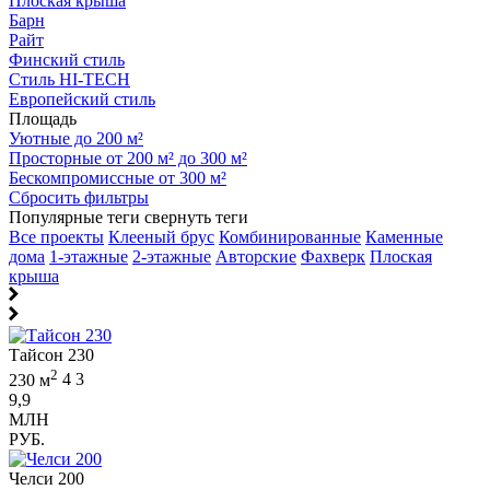
Плоская крыша
Барн
Райт
Финский стиль
Стиль HI-TECH
Европейский стиль
Площадь
Уютные до 200 м²
Просторные от 200 м² до 300 м²
Бескомпромиссные от 300 м²
Сбросить фильтры
Популярные теги
свернуть теги
Все проекты
Клееный брус
Комбинированные
Каменные
дома
1-этажные
2-этажные
Авторские
Фахверк
Плоская
крыша
Тайсон 230
2
230 м
4
3
9,9
МЛН
РУБ.
Челси 200