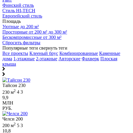
Финский стиль
Стиль HI-TECH
Европейский стиль
Площадь
Уютные до 200 м²
Просторные от 200 м² до 300 м²
Бескомпромиссные от 300 м²
Сбросить фильтры
Популярные теги
свернуть теги
Все проекты
Клееный брус
Комбинированные
Каменные
дома
1-этажные
2-этажные
Авторские
Фахверк
Плоская
крыша
Тайсон 230
2
230 м
4
3
9,9
МЛН
РУБ.
Челси 200
2
200 м
5
3
10,8