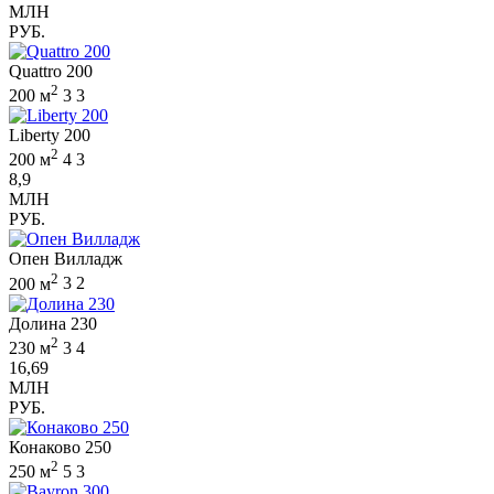
МЛН
РУБ.
Quattro 200
2
200 м
3
3
Liberty 200
2
200 м
4
3
8,9
МЛН
РУБ.
Опен Вилладж
2
200 м
3
2
Долина 230
2
230 м
3
4
16,69
МЛН
РУБ.
Конаково 250
2
250 м
5
3