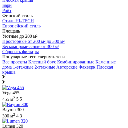
Плоская крыша
Барн
Райт
Финский стиль
Стиль HI-TECH
Европейский стиль
Площадь
Уютные до 200 м²
Просторные от 200 м² до 300 м²
Бескомпромиссные от 300 м²
Сбросить фильтры
Популярные теги
свернуть теги
Все проекты
Клееный брус
Комбинированные
Каменные
дома
1-этажные
2-этажные
Авторские
Фахверк
Плоская
крыша
Vega 455
2
455 м
5
5
Bayron 300
2
300 м
4
3
Lumen 320