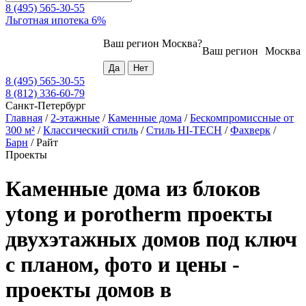
8 (495) 565-30-55
Льготная ипотека 6%
Ваш регион
Москва
?
Ваш регион
Москва
8 (495) 565-30-55
8 (812) 336-60-79
Санкт-Петербург
Главная
/
2-этажные
/
Каменные дома
/
Бескомпромиссные от
300 м²
/
Классический стиль
/
Стиль HI-TECH
/
Фахверк
/
Барн
/
Райт
Проекты
Каменные дома из блоков
ytong и porotherm проекты
двухэтажных домов под ключ
с планом, фото и цены -
проекты домов в