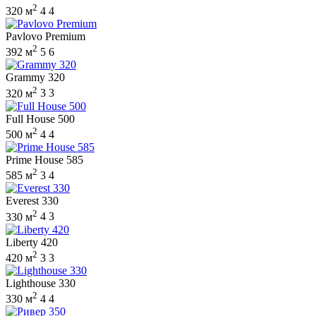
2
320 м
4
4
Pavlovo Premium
2
392 м
5
6
Grammy 320
2
320 м
3
3
Full House 500
2
500 м
4
4
Prime House 585
2
585 м
3
4
Everest 330
2
330 м
4
3
Liberty 420
2
420 м
3
3
Lighthouse 330
2
330 м
4
4