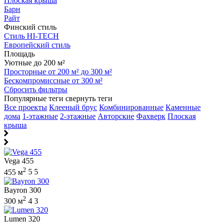
Плоская крыша
Барн
Райт
Финский стиль
Стиль HI-TECH
Европейский стиль
Площадь
Уютные до 200 м²
Просторные от 200 м² до 300 м²
Бескомпромиссные от 300 м²
Сбросить фильтры
Популярные теги
свернуть теги
Все проекты
Клееный брус
Комбинированные
Каменные
дома
1-этажные
2-этажные
Авторские
Фахверк
Плоская
крыша
Vega 455
2
455 м
5
5
Bayron 300
2
300 м
4
3
Lumen 320