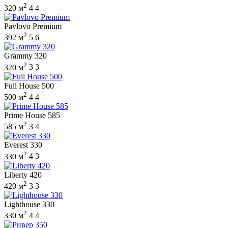
2
320 м
4
4
Pavlovo Premium
2
392 м
5
6
Grammy 320
2
320 м
3
3
Full House 500
2
500 м
4
4
Prime House 585
2
585 м
3
4
Everest 330
2
330 м
4
3
Liberty 420
2
420 м
3
3
Lighthouse 330
2
330 м
4
4