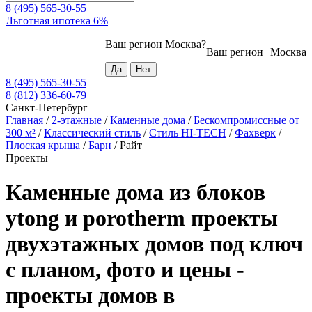
8 (495) 565-30-55
Льготная ипотека 6%
Ваш регион
Москва
?
Ваш регион
Москва
8 (495) 565-30-55
8 (812) 336-60-79
Санкт-Петербург
Главная
/
2-этажные
/
Каменные дома
/
Бескомпромиссные от
300 м²
/
Классический стиль
/
Стиль HI-TECH
/
Фахверк
/
Плоская крыша
/
Барн
/
Райт
Проекты
Каменные дома из блоков
ytong и porotherm проекты
двухэтажных домов под ключ
с планом, фото и цены -
проекты домов в