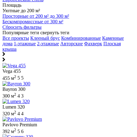
Площадь
Уютные до 200 м²
Просторные от 200 м² до 300 м²
Бескомпромиссные от 300 м²
Сбросить фильтры
Популярные теги
свернуть теги
Все проекты
Клееный брус
Комбинированные
Каменные
дома
1-этажные
2-этажные
Авторские
Фахверк
Плоская
крыша
Vega 455
2
455 м
5
5
Bayron 300
2
300 м
4
3
Lumen 320
2
320 м
4
4
Pavlovo Premium
2
392 м
5
6