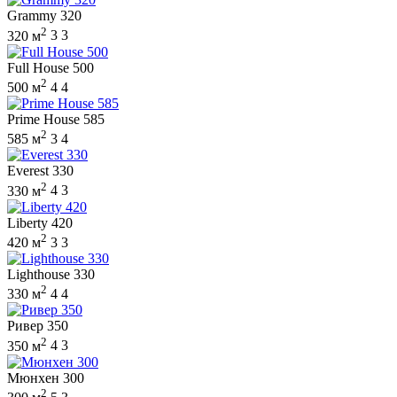
Grammy 320
2
320 м
3
3
Full House 500
2
500 м
4
4
Prime House 585
2
585 м
3
4
Everest 330
2
330 м
4
3
Liberty 420
2
420 м
3
3
Lighthouse 330
2
330 м
4
4
Ривер 350
2
350 м
4
3
Мюнхен 300
2