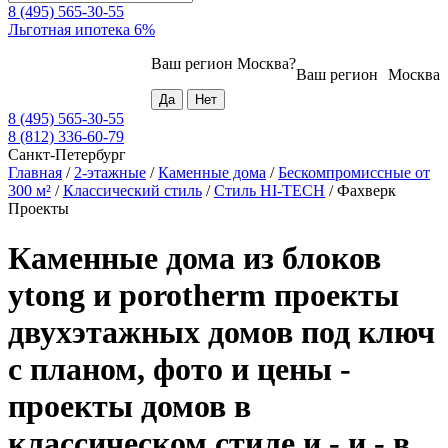
8 (495) 565-30-55
Льготная ипотека 6%
Ваш регион
Москва
?
Ваш регион
Москва
8 (495) 565-30-55
8 (812) 336-60-79
Санкт-Петербург
Главная
/
2-этажные
/
Каменные дома
/
Бескомпромиссные от
300 м²
/
Классический стиль
/
Стиль HI-TECH
/
Фахверк
Проекты
Каменные дома из блоков
ytong и porotherm проекты
двухэтажных домов под ключ
с планом, фото и цены -
проекты домов в
классическом стиле и - и - в