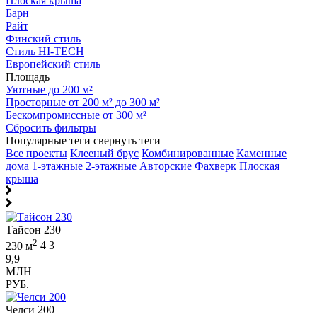
Плоская крыша
Барн
Райт
Финский стиль
Стиль HI-TECH
Европейский стиль
Площадь
Уютные до 200 м²
Просторные от 200 м² до 300 м²
Бескомпромиссные от 300 м²
Сбросить фильтры
Популярные теги
свернуть теги
Все проекты
Клееный брус
Комбинированные
Каменные
дома
1-этажные
2-этажные
Авторские
Фахверк
Плоская
крыша
Тайсон 230
2
230 м
4
3
9,9
МЛН
РУБ.
Челси 200