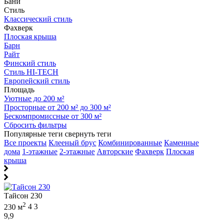
Бани
Стиль
Классический стиль
Фахверк
Плоская крыша
Барн
Райт
Финский стиль
Стиль HI-TECH
Европейский стиль
Площадь
Уютные до 200 м²
Просторные от 200 м² до 300 м²
Бескомпромиссные от 300 м²
Сбросить фильтры
Популярные теги
свернуть теги
Все проекты
Клееный брус
Комбинированные
Каменные
дома
1-этажные
2-этажные
Авторские
Фахверк
Плоская
крыша
Тайсон 230
2
230 м
4
3
9,9