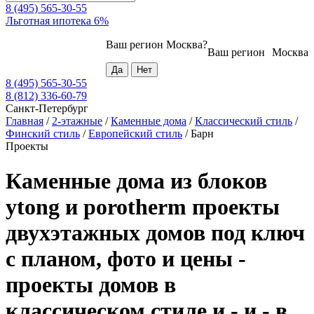
8 (495) 565-30-55
Льготная ипотека 6%
Ваш регион
Москва
?
Ваш регион
Москва
8 (495) 565-30-55
8 (812) 336-60-79
Санкт-Петербург
Главная
/
2-этажные
/
Каменные дома
/
Классический стиль
/
Финский стиль
/
Европейский стиль
/
Барн
Проекты
Каменные дома из блоков
ytong и porotherm проекты
двухэтажных домов под ключ
с планом, фото и цены -
проекты домов в
классическом стиле и - и - в