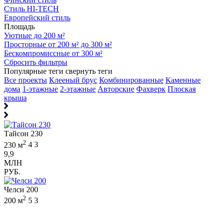
Стиль HI-TECH
Европейский стиль
Площадь
Уютные до 200 м²
Просторные от 200 м² до 300 м²
Бескомпромиссные от 300 м²
Сбросить фильтры
Популярные теги
свернуть теги
Все проекты
Клееный брус
Комбинированные
Каменные
дома
1-этажные
2-этажные
Авторские
Фахверк
Плоская
крыша
Тайсон 230
2
230 м
4
3
9,9
МЛН
РУБ.
Челси 200
2
200 м
5
3