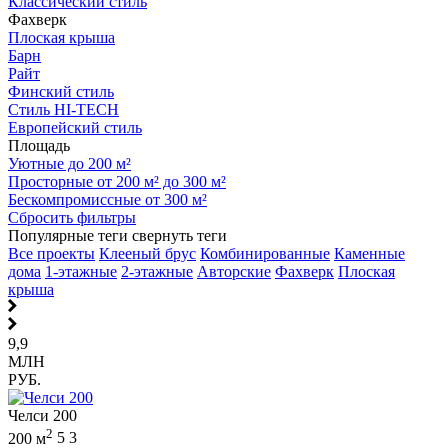
Классический стиль
Фахверк
Плоская крыша
Барн
Райт
Финский стиль
Стиль HI-TECH
Европейский стиль
Площадь
Уютные до 200 м²
Просторные от 200 м² до 300 м²
Бескомпромиссные от 300 м²
Сбросить фильтры
Популярные теги
свернуть теги
Все проекты
Клееный брус
Комбинированные
Каменные
дома
1-этажные
2-этажные
Авторские
Фахверк
Плоская
крыша
9,9
МЛН
РУБ.
Челси 200
2
200 м
5
3