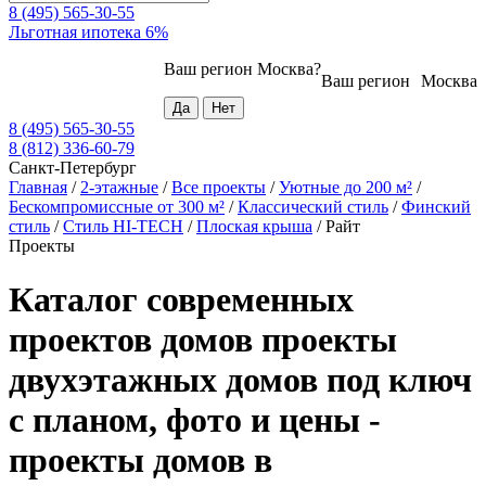
8 (495) 565-30-55
Льготная ипотека 6%
Ваш регион
Москва
?
Ваш регион
Москва
8 (495) 565-30-55
8 (812) 336-60-79
Санкт-Петербург
Главная
/
2-этажные
/
Все проекты
/
Уютные до 200 м²
/
Бескомпромиссные от 300 м²
/
Классический стиль
/
Финский
стиль
/
Стиль HI-TECH
/
Плоская крыша
/
Райт
Проекты
Каталог современных
проектов домов проекты
двухэтажных домов под ключ
с планом, фото и цены -
проекты домов в