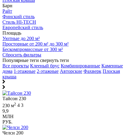
Плоская крыша
Барн
Райт
Финский стиль
Стиль HI-TECH
Европейский стиль
Площадь
Уютные до 200 м²
Просторные от 200 м² до 300 м²
Бескомпромиссные от 300 м²
Сбросить фильтры
Популярные теги
свернуть теги
Все проекты
Клееный брус
Комбинированные
Каменные
дома
1-этажные
2-этажные
Авторские
Фахверк
Плоская
крыша
Тайсон 230
2
230 м
4
3
9,9
МЛН
РУБ.
Челси 200