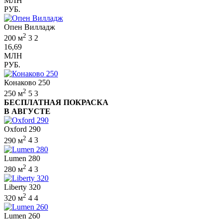
МЛН
РУБ.
Опен Вилладж
2
200 м
3
2
16,69
МЛН
РУБ.
Конаково 250
2
250 м
5
3
БЕСПЛАТНАЯ ПОКРАСКА
В АВГУСТЕ
Oxford 290
2
290 м
4
3
Lumen 280
2
280 м
4
3
Liberty 320
2
320 м
4
4
Lumen 260