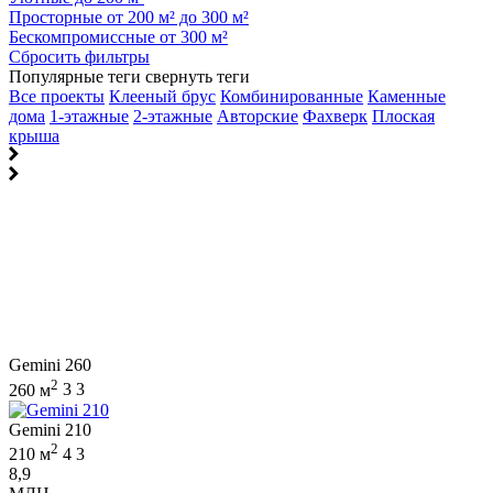
Просторные от 200 м² до 300 м²
Бескомпромиссные от 300 м²
Сбросить фильтры
Популярные теги
свернуть теги
Все проекты
Клееный брус
Комбинированные
Каменные
дома
1-этажные
2-этажные
Авторские
Фахверк
Плоская
крыша
Gemini 260
2
260 м
3
3
Gemini 210
2
210 м
4
3
8,9