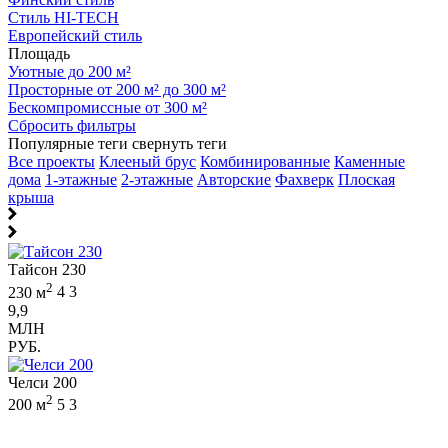
Стиль HI-TECH
Европейский стиль
Площадь
Уютные до 200 м²
Просторные от 200 м² до 300 м²
Бескомпромиссные от 300 м²
Сбросить фильтры
Популярные теги
свернуть теги
Все проекты
Клееный брус
Комбинированные
Каменные
дома
1-этажные
2-этажные
Авторские
Фахверк
Плоская
крыша
Тайсон 230
2
230 м
4
3
9,9
МЛН
РУБ.
Челси 200
2
200 м
5
3