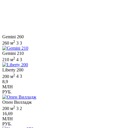
Gemini 260
2
260 м
3
3
Gemini 210
2
210 м
4
3
Liberty 200
2
200 м
4
3
8,9
МЛН
РУБ.
Опен Вилладж
2
200 м
3
2
16,69
МЛН
РУБ.