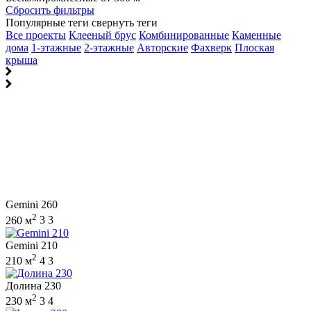
Сбросить фильтры
Популярные теги
свернуть теги
Все проекты
Клееный брус
Комбинированные
Каменные
дома
1-этажные
2-этажные
Авторские
Фахверк
Плоская
крыша
Gemini 260
2
260 м
3
3
Gemini 210
2
210 м
4
3
Долина 230
2
230 м
3
4