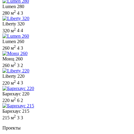
Lumen 280
2
280 м
4
3
Liberty 320
2
320 м
4
4
Lumen 260
2
260 м
4
3
Монц 260
2
260 м
3
2
Liberty 220
2
220 м
4
3
Барнхаус 220
2
220 м
6
2
Барнхаус 215
2
215 м
3
3
Проекты