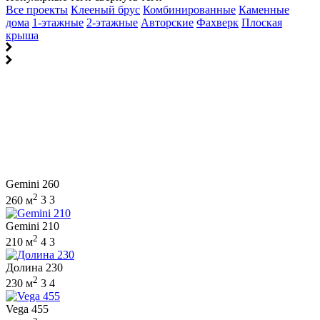
Все проекты
Клееный брус
Комбинированные
Каменные
дома
1-этажные
2-этажные
Авторские
Фахверк
Плоская
крыша
Gemini 260
2
260 м
3
3
Gemini 210
2
210 м
4
3
Долина 230
2
230 м
3
4
Vega 455