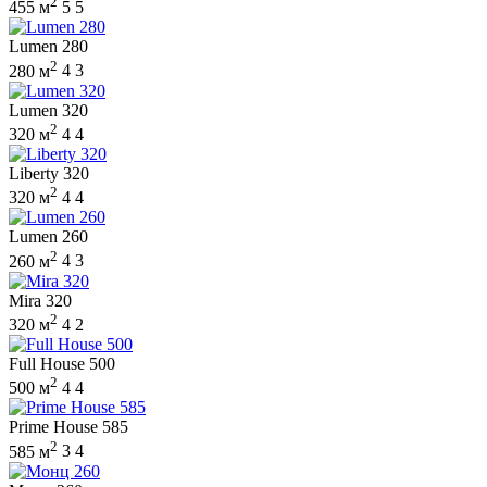
2
455 м
5
5
Lumen 280
2
280 м
4
3
Lumen 320
2
320 м
4
4
Liberty 320
2
320 м
4
4
Lumen 260
2
260 м
4
3
Mira 320
2
320 м
4
2
Full House 500
2
500 м
4
4
Prime House 585
2
585 м
3
4