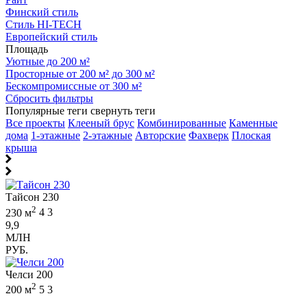
Финский стиль
Стиль HI-TECH
Европейский стиль
Площадь
Уютные до 200 м²
Просторные от 200 м² до 300 м²
Бескомпромиссные от 300 м²
Сбросить фильтры
Популярные теги
свернуть теги
Все проекты
Клееный брус
Комбинированные
Каменные
дома
1-этажные
2-этажные
Авторские
Фахверк
Плоская
крыша
Тайсон 230
2
230 м
4
3
9,9
МЛН
РУБ.
Челси 200
2
200 м
5
3