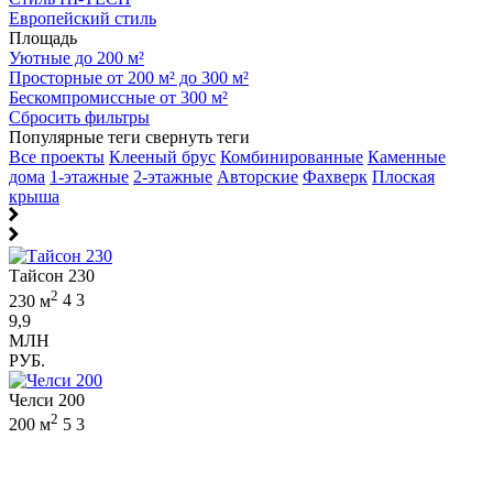
Европейский стиль
Площадь
Уютные до 200 м²
Просторные от 200 м² до 300 м²
Бескомпромиссные от 300 м²
Сбросить фильтры
Популярные теги
свернуть теги
Все проекты
Клееный брус
Комбинированные
Каменные
дома
1-этажные
2-этажные
Авторские
Фахверк
Плоская
крыша
Тайсон 230
2
230 м
4
3
9,9
МЛН
РУБ.
Челси 200
2
200 м
5
3