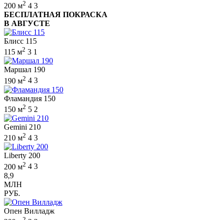
2
200 м
4
3
БЕСПЛАТНАЯ ПОКРАСКА
В АВГУСТЕ
Блисс 115
2
115 м
3
1
Маршал 190
2
190 м
4
3
Фламандия 150
2
150 м
5
2
Gemini 210
2
210 м
4
3
Liberty 200
2
200 м
4
3
8,9
МЛН
РУБ.
Опен Вилладж
2