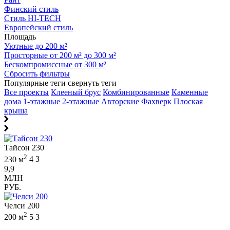
Финский стиль
Стиль HI-TECH
Европейский стиль
Площадь
Уютные до 200 м²
Просторные от 200 м² до 300 м²
Бескомпромиссные от 300 м²
Сбросить фильтры
Популярные теги
свернуть теги
Все проекты
Клееный брус
Комбинированные
Каменные
дома
1-этажные
2-этажные
Авторские
Фахверк
Плоская
крыша
Тайсон 230
2
230 м
4
3
9,9
МЛН
РУБ.
Челси 200
2
200 м
5
3