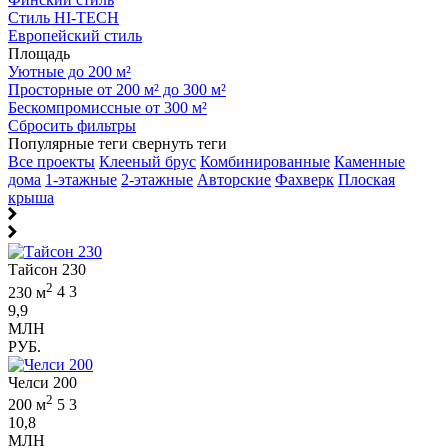
Стиль HI-TECH
Европейский стиль
Площадь
Уютные до 200 м²
Просторные от 200 м² до 300 м²
Бескомпромиссные от 300 м²
Сбросить фильтры
Популярные теги
свернуть теги
Все проекты
Клееный брус
Комбинированные
Каменные
дома
1-этажные
2-этажные
Авторские
Фахверк
Плоская
крыша
Тайсон 230
2
230 м
4
3
9,9
МЛН
РУБ.
Челси 200
2
200 м
5
3
10,8
МЛН