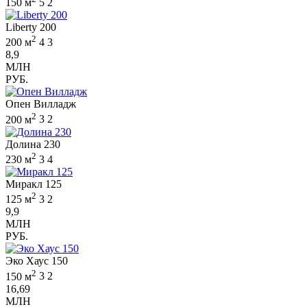
150 м
5
2
Liberty 200
2
200 м
4
3
8,9
МЛН
РУБ.
Опен Вилладж
2
200 м
3
2
Долина 230
2
230 м
3
4
Миракл 125
2
125 м
3
2
9,9
МЛН
РУБ.
Эко Хаус 150
2
150 м
3
2
16,69
МЛН