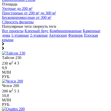
Площадь
Уютные до 200 м²
Просторные от 200 м² до 300 м²
Бескомпромиссные от 300 м²
Сбросить фильтры
Популярные теги
свернуть теги
Все проекты
Клееный брус
Комбинированные
Каменные
дома
1-этажные
2-этажные
Авторские
Фахверк
Плоская
крыша
Тайсон 230
2
230 м
4
3
9,9
МЛН
РУБ.
Челси 200
2
200 м
5
3
10,8
МЛН
РУБ.