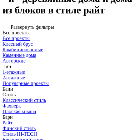
из блоков в стиле райт
Развернуть фильтры
Все проекты
Все проекты
Клееный брус
Комбинированные
Каменные дома
Авторские
Тип
1-этажные
2-этажные
Популярные проекты
Бани
Стиль
Классический стиль
Фахверк
Плоская крыша
Барн
Райт
Финский стиль
Стиль HI-TECH
Европейский стиль