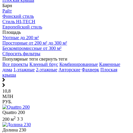
Плоская крыша
Барн
Райт
Финский стиль
Стиль HI-TECH
Европейский стиль
Площадь
Уютные до 200 м²
Просторные от 200 м² до 300 м²
Бескомпромиссные от 300 м²
Сбросить фильтры
Популярные теги
свернуть теги
Все проекты
Клееный брус
Комбинированные
Каменные
дома
1-этажные
2-этажные
Авторские
Фахверк
Плоская
крыша
10,8
МЛН
РУБ.
Quattro 200
2
200 м
3
3
Долина 230