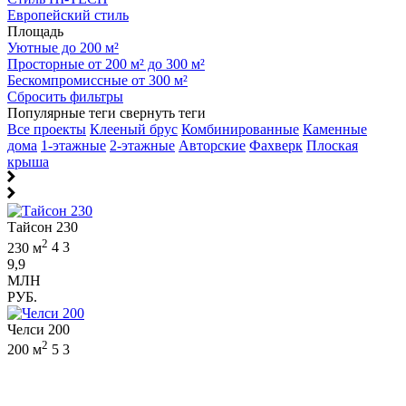
Европейский стиль
Площадь
Уютные до 200 м²
Просторные от 200 м² до 300 м²
Бескомпромиссные от 300 м²
Сбросить фильтры
Популярные теги
свернуть теги
Все проекты
Клееный брус
Комбинированные
Каменные
дома
1-этажные
2-этажные
Авторские
Фахверк
Плоская
крыша
Тайсон 230
2
230 м
4
3
9,9
МЛН
РУБ.
Челси 200
2
200 м
5
3